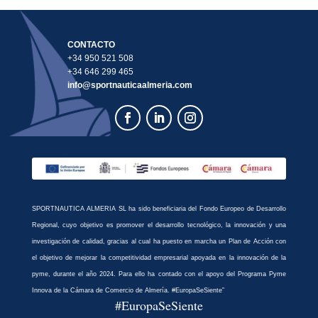
CONTACTO
+34 950 521 508
+34 646 299 465
info@sportnauticaalmeria.com
SPORTNAUTICA ALMERIA SL ha sido beneficiaria del Fondo Europeo de Desarrollo
Regional, cuyo objetivo es promover el desarrollo tecnológico, la innovación y una
investigación de calidad, gracias al cual ha puesto en marcha un Plan de Acción con
el objetivo de mejorar la competitividad empresarial apoyada en la innovación de la
pyme, durante el año 2024. Para ello ha contado con el apoyo del Programa Pyme
Innova de la Cámara de Comercio de Almería. #EuropaSeSiente”
#EuropaSeSiente