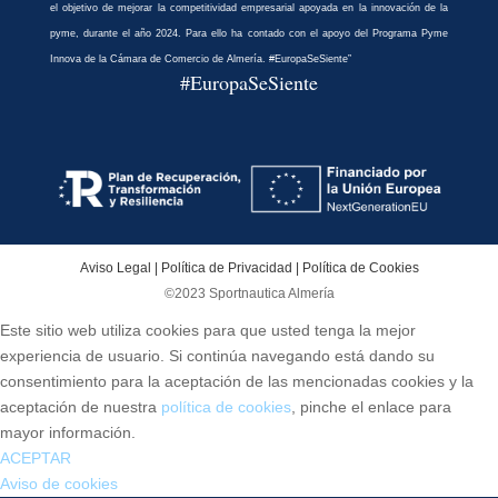
el objetivo de mejorar la competitividad empresarial apoyada en la innovación de la
pyme, durante el año 2024. Para ello ha contado con el apoyo del Programa Pyme
Innova de la Cámara de Comercio de Almería. #EuropaSeSiente”
#EuropaSeSiente
Aviso Legal
|
Política de Privacidad
|
Política de Cookies
©2023 Sportnautica Almería
Este sitio web utiliza cookies para que usted tenga la mejor
experiencia de usuario. Si continúa navegando está dando su
consentimiento para la aceptación de las mencionadas cookies y la
aceptación de nuestra
política de cookies
, pinche el enlace para
mayor información.
ACEPTAR
Aviso de cookies