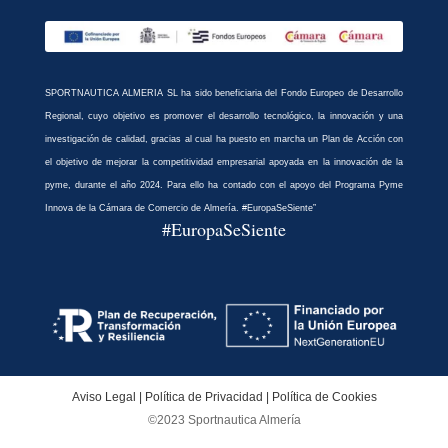
SPORTNAUTICA ALMERIA SL ha sido beneficiaria del Fondo Europeo de Desarrollo
Regional, cuyo objetivo es promover el desarrollo tecnológico, la innovación y una
investigación de calidad, gracias al cual ha puesto en marcha un Plan de Acción con
el objetivo de mejorar la competitividad empresarial apoyada en la innovación de la
pyme, durante el año 2024. Para ello ha contado con el apoyo del Programa Pyme
Innova de la Cámara de Comercio de Almería. #EuropaSeSiente”
#EuropaSeSiente
Aviso Legal
|
Política de Privacidad
|
Política de Cookies
©2023 Sportnautica Almería